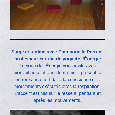
Stage co-animé avec Emmanuelle Perran,
professeur certifié de yoga de l’Énergie
Le yoga de l’Énergie vous invite avec
bienveillance et dans le moment présent, à
entrer sans effort dans la conscience des
mouvements exécutés avec la respiration.
L’accent est mis sur le ressenti pendant et
après les mouvements.