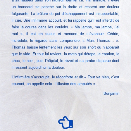
à sa hauteur dans son fauteuil dernier cri. Par miracle, il évite
un brancard, se penche sur la droite et ressent une douleur
fulgurante. La brûlure du pot d’échappement est insupportable,
il crie. Une infirmière accourt, et lui rappelle qu’il est interdit de
faire la course dans les couloirs. « Ma jambe, ma jambe, j’ai
mal », il est en sueur, et menace de s’évanouir. Cédric,
incrédule, le regarde sans comprendre. « Mais Thomas… ».
Thomas baisse lentement les yeux sur son short où n’apparaît
que le vide. Et tout lui revient, la moto qui dérape, le camion, le
choc, le noir ; puis l’hôpital, le réveil et sa jambe disparue dont
il ressent aujourd’hui la douleur.
L’infirmière s’accroupit, le réconforte et dit « Tout va bien, c’est
courant, on appelle cela : l’illusion des amputés ».
Benjamin